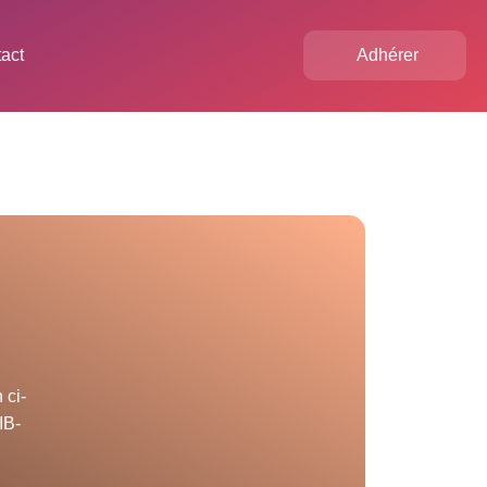
act
Adhérer
 ci-
IB-