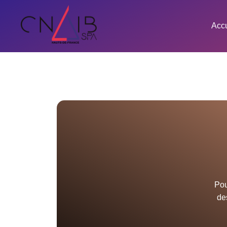
MailPoet Page
Accu
[mailpoet_page]
Pou
de